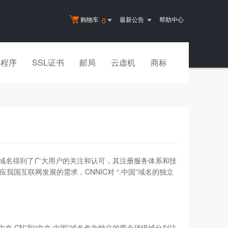
购物车
最新公告
帮助中心
0
小程序
SSL证书
邮局
云虚机
商标
国”域名得到了广大用户的关注和认可，其注册服务体系和技
国互联网发展的需求，CNNIC对 “.中国”域名的独立
“中文.CN”和“中文.中国”域名作为独立的两个顶级域分别注