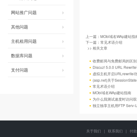
网站推广问题
其他问题
上一篇：
MObi域名WAp建站指
主机租用问题
下一篇：
常见术语介绍
>> 相关文章
数据库问题
收费邮局与免费邮局的区别
Discuz! 5.0.0 URL Rewr
支付问题
虚拟主机开启URLrewrit
(asp.net)关于Session
常见术语介绍
MObi域名WAp建站指南
为什么我测试速度时访问双
独立独享主机用FTP Serv
关于我们
|
联系我们
|
付款